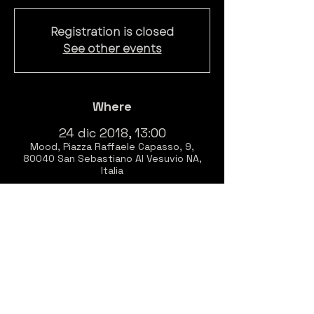
Registration is closed
See other events
Where
24 dic 2018, 13:00
Mood, Piazza Raffaele Capasso, 9,
80040 San Sebastiano Al Vesuvio NA,
Italia
About
Dopo il successo dell'anno scorso 
ritorna l'aperitivo natalizio al MOOD!