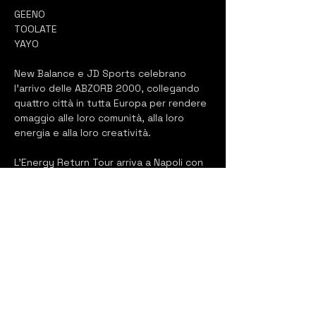
GEENO
TOOLATE
YAYO
New Balance e JD Sports celebrano 
l’arrivo delle ABZORB 2000, collegando 
quattro città in tutta Europa per rendere 
omaggio alle loro comunità, alla loro 
energia e alla loro creatività.
L’Energy Return Tour arriva a Napoli con 
Bit Clubbing, che prende il controllo del 
Basic Club con i DJ Geeno, Toolate e 
Yayo, e con t-shirt serigrafate dal vivo 
in edizione limitata per i primi 40 ospiti.
FREE ACCESS con il primo Drink in 
omaggio
N.B Reservations do not guarantee 