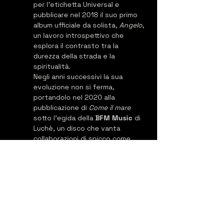
per l'etichetta Universal e 
pubblicare nel 2018 il suo primo 
album ufficiale da solista, 
Angelo
, 
un lavoro introspettivo che 
esplora il contrasto tra la 
durezza della strada e la 
spiritualità.
Negli anni successivi la sua 
evoluzione non si ferma, 
portandolo nel 2020 alla 
pubblicazione di 
Come il mare
sotto l'egida della 
BFM Music
 di 
Luchè, un disco che vanta 
collaborazioni di spicco come 
Coez, Guè e MadMan. Oltre alla 
carriera solista, Vale Lambo 
diventa un pilastro del collettivo 
SLF
 (Siamo La Fam), consolidando 
un legame artistico e d'amicizia 
con le figure chiave della scena 
napoletana contemporanea. 