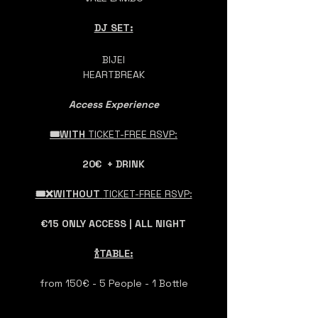
DJ SET:
BIJEI
HEARTBREAK
Access Experience
🎟️WITH 
TICKET-FREE RSVP:
20€  + DRINK
🎟️❌WITHOUT 
TICKET-FREE RSVP:
€15 ONLY ACCESS | ALL NIGHT
🍾TABLE:
from 150€ - 5 People - 1 Bottle