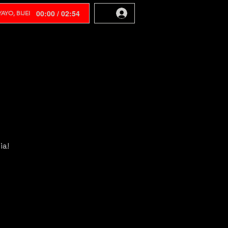
00:00 / 02:54
AYO, BIJEI
ia!