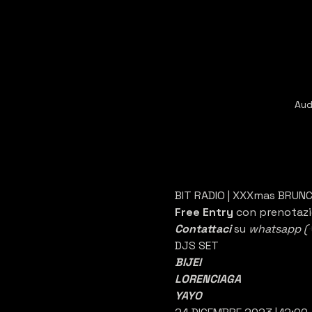
Aud
BIT RADIO | XXXmas BRUNC
Free Entry
 con prenotazi
Contattaci 
su 
whatsapp (
DJS SET
BIJEI
LORENCIAGA
YAYO