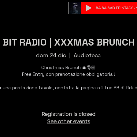
BA BA BAD FE!NTASY - Y
BIT RADIO | XXXMAS BRUNCH
dom 24 dic
  |  
Audioteca
Christmas Brunch 🎄🎅🏼
Free Entry con prenotazione obbligatoria !
r una postazione tavolo, contatta la pagina o il tuo PR di fiduc
Registration is closed
See other events