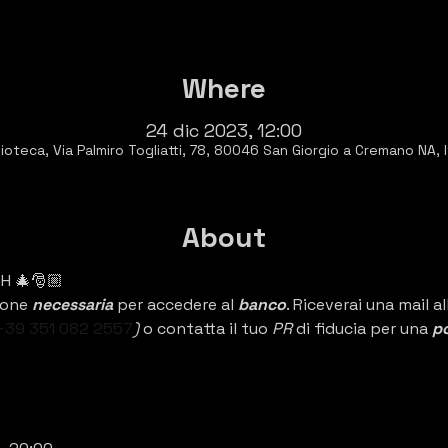
Where
24 dic 2023, 12:00
ioteca, Via Palmiro Togliatti, 78, 80046 San Giorgio a Cremano NA, I
About
H 🎄🎅🏼
one 
necessaria 
per accedere al 
banco
. Riceverai una mail a
+39 351 082 2557
) 
o contatta il tuo 
PR 
di fiducia per una 
po