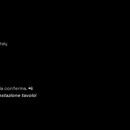
taly
lla conferma. 📲
stazione tavolo
!