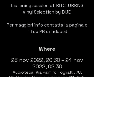
Listening session of BITCLUBBING
Vinyl Selection by BIJEI
Per maggiori info contatta la pagina o
il tuo PR di fiducia!
Where
23 nov 2022, 20:30 – 24 nov
2022, 02:30
Audioteca, Via Palmiro Togliatti, 78,
80046 San Giorgio a Cremano NA, Italy
About
EVERY WEDNESDAY