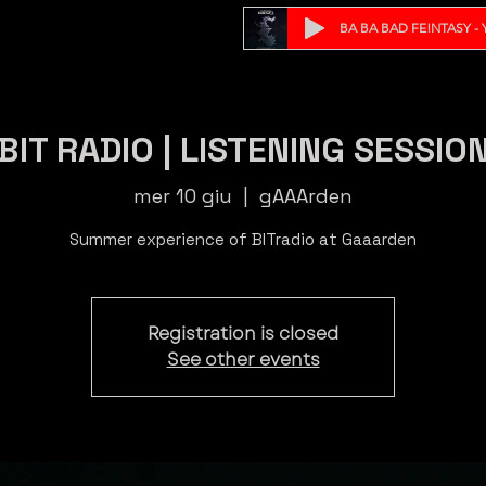
BA BA BAD FE!NTASY - Y
BIT RADIO | LISTENING SESSIO
mer 10 giu
  |  
gAAArden
Summer experience of BITradio at Gaaarden
Registration is closed
See other events