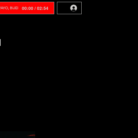
00:00 / 02:54
AYO, BIJEI
N