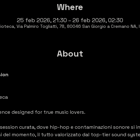
Where
25 feb 2026, 21:30 – 26 feb 2026, 02:30
ioteca, Via Palmiro Togliatti, 78, 80046 San Giorgio a Cremano NA, I
About
sion
eca
ence designed for true music lovers.
g session curata, dove hip-hop e contaminazioni sonore si i
chi del momento, il tutto valorizzato dal top-tier sound sys