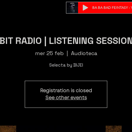
BA BA BAD FE!NTASY - Y
BIT RADIO | LISTENING SESSIO
mer 25 feb
  |  
Audioteca
Selecta by BIJEI
Registration is closed
See other events