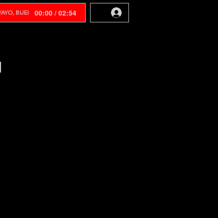
00:00 / 02:54
AYO, BIJEI
N