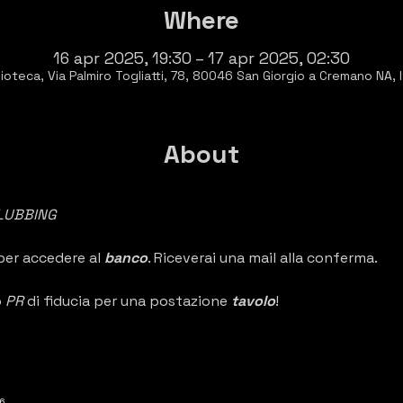
Where
16 apr 2025, 19:30 – 17 apr 2025, 02:30
ioteca, Via Palmiro Togliatti, 78, 80046 San Giorgio a Cremano NA, I
About
LUBBING 
per accedere al 
banco
. Riceverai una mail alla conferma.
 
PR 
di fiducia per una postazione 
tavolo
!
6.