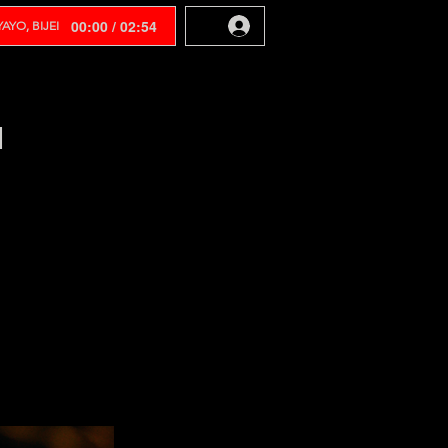
00:00 / 02:54
AYO, BIJEI
N