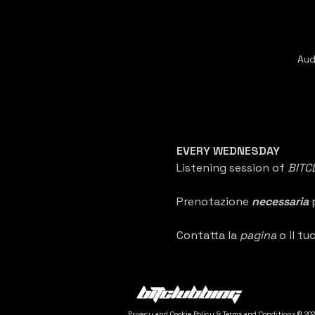
Aud
EVERY WEDNESDAY
Listening session of 
BITC
Prenotazione 
necessaria 
Contatta la 
pagina 
o il tuo
Privacy and Cookie Policy & Terms and Conditions © 202