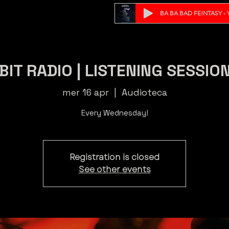
BA BA BAD FE!NTASY - Y
BIT RADIO | LISTENING SESSIO
mer 16 apr
  |  
Audioteca
Every Wednesday!
Registration is closed
See other events