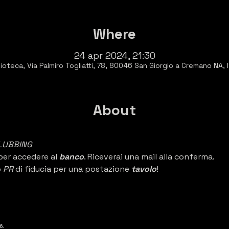
Where
24 apr 2024, 21:30
ioteca, Via Palmiro Togliatti, 78, 80046 San Giorgio a Cremano NA, I
About
LUBBING 
per accedere al 
banco
. Riceverai una mail alla conferma.
 
PR 
di fiducia per una postazione 
tavolo
!
6.