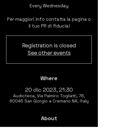
Every Wednesday
Per maggiori info contatta la pagina o
il tuo PR di fiducia!
Registration is closed
See other events
Where
20 dic 2023, 21:30
Audioteca, Via Palmiro Togliatti, 78,
80046 San Giorgio a Cremano NA, Italy
About
EVERY WEDNESDAY 💿🍸
Listening session of 
BITCLUBBING 