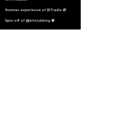
Summer experience of BiTradio 💿
Spin-off of @bitclubbing 🪩 
Every Wednesday at Gaaarden / Dehor 
of Audioteca🌳
Prenotazione 
necessaria 
per accedere al 
banco
. All'ingresso basta dire il 
nome 
e 
cognome 
con cui hai effettuato la 
prenotazione
. Riceverai una mail alla 
conferma.
Contatta la 
pagina 
o il tuo 
PR 
di fiducia 
per prenotare una postazione 
tavolo
!