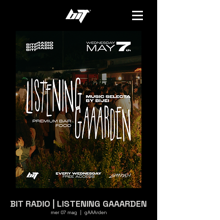
BIT RADIO | LISTENING GAAARDEN
mer 07 mag
  |  
gAAArden