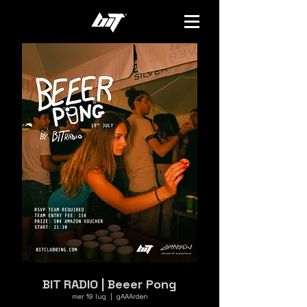
BIT RADIO | Beeer Pong
mer 19 lug
  |  
gAAArden