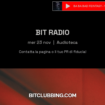
BA BA BAD FE!NTASY - Y
BIT RADIO
mer 23 nov
  |  
Audioteca
Contatta la pagina o il tuo PR di fiducia!