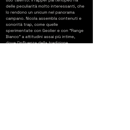
suo talento. Il rapper partenopeo ha 
delle peculiarità molto interessanti, che 
lo rendono un unicum nel panorama 
campano. Nicola assembla contenuti e 
sonorità trap, come quelle 
sperimentate con Geolier e con "Range 
Bianco" a attitudini assai più intime, 
dove l'influenza della tradizione 
napoletana risalta in tutta la sua 
maestosità. Mettici una discreta 
capacità nel cantato e una buona 
capacità di scrittura, ed è chiaro che ci 
sono tutte le carte in regola per 
diventare un'icona della new wave 
napoletana. I numeri da "solista" parlano 
di una fan base solida e costante, ma 
davvero molto affezionata: tassello 
fondamentale per ogni successo 
duraturo." from essemagazine